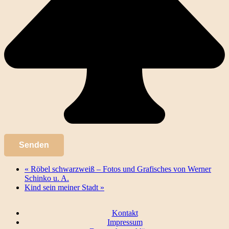
«
Röbel schwarzweiß – Fotos und Grafisches von Werner
Schinko u. A.
Kind sein meiner Stadt
»
Kontakt
Impressum