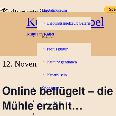
Kulturtermine
Digitalmuseum
Kultur in Röbel
Lieblingsspielzeug Galerie
« Alle Veranstaltungen
Kultur in Röbel
Mehr…
Diese Veranstaltung hat bereits stattgefunden.
radius kultur
12. November 2023
KulturAgentinnen
Kreativ sein
Online beflügelt – die
Sponsoren
Mühle erzählt…
Alle Kulturtermine