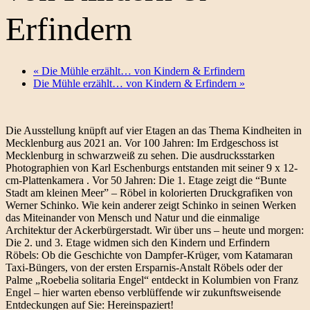
Erfindern
«
Die Mühle erzählt… von Kindern & Erfindern
Die Mühle erzählt… von Kindern & Erfindern
»
Die Ausstellung knüpft auf vier Etagen an das Thema Kindheiten in
Mecklenburg aus 2021 an. Vor 100 Jahren: Im Erdgeschoss ist
Mecklenburg in schwarzweiß zu sehen. Die ausdrucksstarken
Photographien von Karl Eschenburgs entstanden mit seiner 9 x 12-
cm-Plattenkamera . Vor 50 Jahren: Die 1. Etage zeigt die “Bunte
Stadt am kleinen Meer” – Röbel in kolorierten Druckgrafiken von
Werner Schinko. Wie kein anderer zeigt Schinko in seinen Werken
das Miteinander von Mensch und Natur und die einmalige
Architektur der Ackerbürgerstadt. Wir über uns – heute und morgen:
Die 2. und 3. Etage widmen sich den Kindern und Erfindern
Röbels: Ob die Geschichte von Dampfer-Krüger, vom Katamaran
Taxi-Büngers, von der ersten Ersparnis-Anstalt Röbels oder der
Palme „Roebelia solitaria Engel“ entdeckt in Kolumbien von Franz
Engel – hier warten ebenso verblüffende wir zukunftsweisende
Entdeckungen auf Sie: Hereinspaziert!