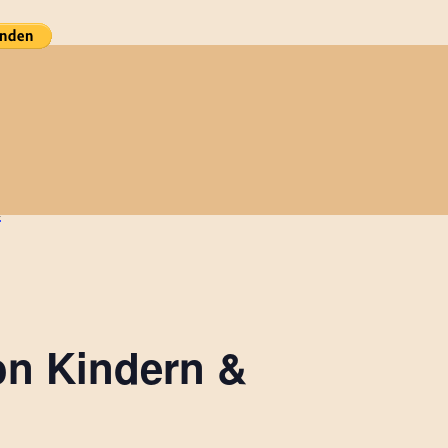
n
on Kindern &