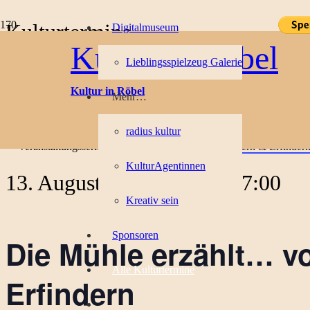
Kulturtermine
Digitalmuseum
Kultur in Röbel
Lieblingsspielzeug Galerie
« Alle Veranstaltungen
Kultur in Röbel
Mehr…
Diese Veranstaltung hat bereits stattgefunden.
radius kultur
Veranstaltungsserie:
Die Mühle erzählt… von Kindern & Erfinder
KulturAgentinnen
13. August 2022, 11:00
-
17:00
Kreativ sein
Sponsoren
Die Mühle erzählt… v
Alle Kulturtermine
Erfindern