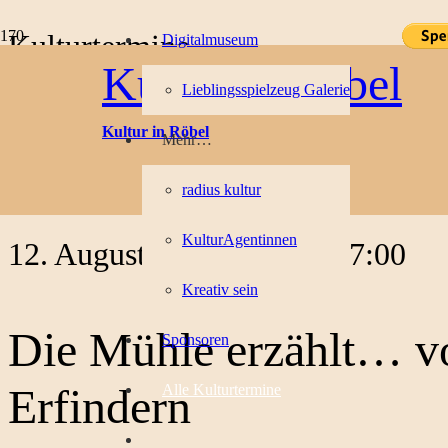
Kulturtermine
Digitalmuseum
Kultur in Röbel
Lieblingsspielzeug Galerie
« Alle Veranstaltungen
Kultur in Röbel
Mehr…
Diese Veranstaltung hat bereits stattgefunden.
radius kultur
Veranstaltungsserie:
Die Mühle erzählt… von Kindern & Erfinder
KulturAgentinnen
12. August 2022, 11:00
-
17:00
Kreativ sein
Die Mühle erzählt… v
Sponsoren
Erfindern
Alle Kulturtermine