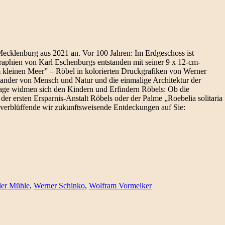
Mecklenburg aus 2021 an. Vor 100 Jahren: Im Erdgeschoss ist
aphien von Karl Eschenburgs entstanden mit seiner 9 x 12-cm-
am kleinen Meer” – Röbel in kolorierten Druckgrafiken von Werner
nander von Mensch und Natur und die einmalige Architektur der
tage widmen sich den Kindern und Erfindern Röbels: Ob die
 ersten Ersparnis-Anstalt Röbels oder der Palme „Roebelia solitaria
 verblüffende wir zukunftsweisende Entdeckungen auf Sie:
ler Mühle
,
Werner Schinko
,
Wolfram Vormelker