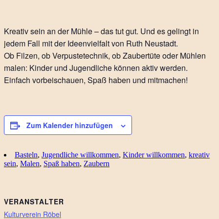
Kreativ sein an der Mühle – das tut gut. Und es gelingt in
jedem Fall mit der Ideenvielfalt von Ruth Neustadt.
Ob Filzen, ob Verpustetechnik, ob Zaubertüte oder Mühlen
malen: Kinder und Jugendliche können aktiv werden.
Einfach vorbeischauen, Spaß haben und mitmachen!
Zum Kalender hinzufügen
Basteln
,
Jugendliche willkommen
,
Kinder willkommen
,
kreativ
sein
,
Malen
,
Spaß haben
,
Zaubern
VERANSTALTER
Kulturverein Röbel