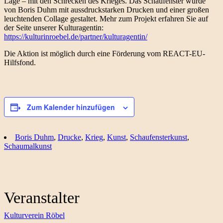
Lage – mit den Schrecken des Krieges. Das Schaufenster wurde
von Boris Duhm mit aussdruckstarken Drucken und einer großen
leuchtenden Collage gestaltet. Mehr zum Projekt erfahren Sie auf
der Seite unserer Kulturagentin:
https://kulturinroebel.de/partner/kulturagentin/
Die Aktion ist möglich durch eine Förderung vom REACT-EU-
Hilfsfond.
Zum Kalender hinzufügen
Boris Duhm
,
Drucke
,
Krieg
,
Kunst
,
Schaufensterkunst
,
Schaumalkunst
Veranstalter
Kulturverein Röbel