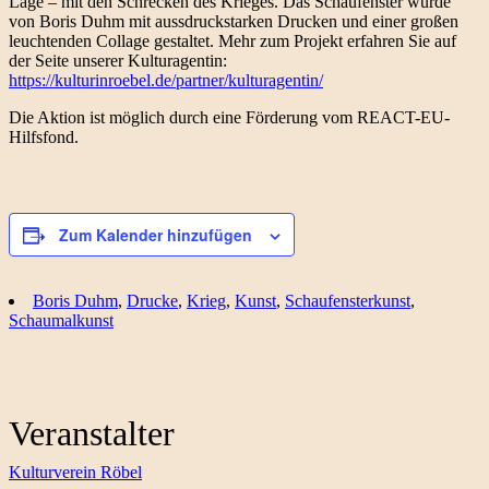
Lage – mit den Schrecken des Krieges. Das Schaufenster wurde
von Boris Duhm mit aussdruckstarken Drucken und einer großen
leuchtenden Collage gestaltet. Mehr zum Projekt erfahren Sie auf
der Seite unserer Kulturagentin:
https://kulturinroebel.de/partner/kulturagentin/
Die Aktion ist möglich durch eine Förderung vom REACT-EU-
Hilfsfond.
Zum Kalender hinzufügen
Boris Duhm
,
Drucke
,
Krieg
,
Kunst
,
Schaufensterkunst
,
Schaumalkunst
Veranstalter
Kulturverein Röbel