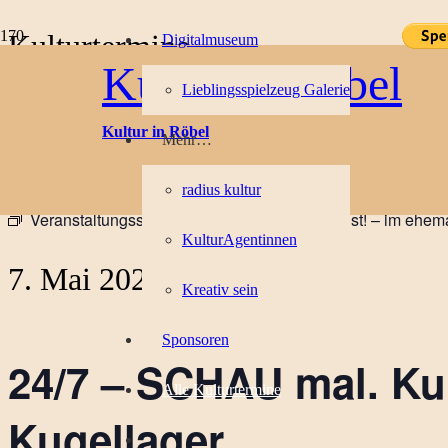
Kulturtermine
Digitalmuseum
Kultur in Röbel
Lieblingsspielzeug Galerie
« Alle Veranstaltungen
Kultur in Röbel
Mehr…
Diese Veranstaltung hat bereits stattgefunden.
radius kultur
Veranstaltungsserie:
24/7 – SCHAU mal. Kunst! – im ehem
KulturAgentinnen
7. Mai 2022
Kreativ sein
Sponsoren
24/7 – SCHAU mal. Ku
Alle Kulturtermine
Kugellager