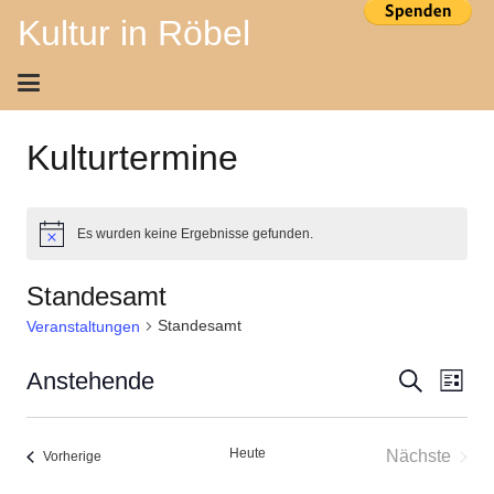
Kultur in Röbel
Kulturtermine
Es wurden keine Ergebnisse gefunden.
Hinweis
Standesamt
Standesamt
Veranstaltungen
Ver
Veran
Anstehende
Suche
Liste
Ans
Datum
Suche
wählen.
Nav
Heute
Nächste
Veranstaltungen
Vorherige
und
Veransta